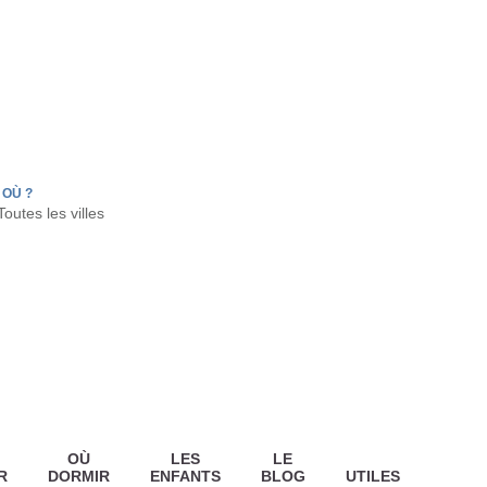
FR
HON
LA TESTE DE BUCH
GUJAN MESTRAS
OÙ ?
OÙ
LES
LE
R
DORMIR
ENFANTS
BLOG
UTILES