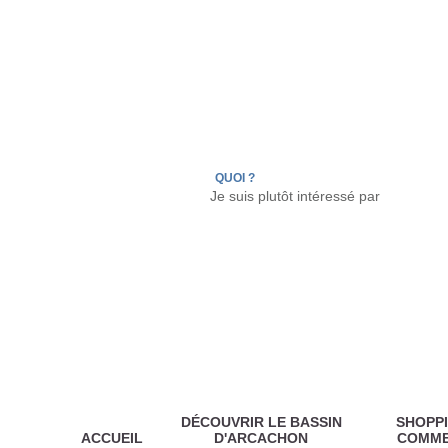
LÈGE CAP-FERRET
ARÈS
ANDERNOS LES
QUOI ?
DÉCOUVRIR LE BASSIN
SHOPPI
ACCUEIL
D'ARCACHON
COMM