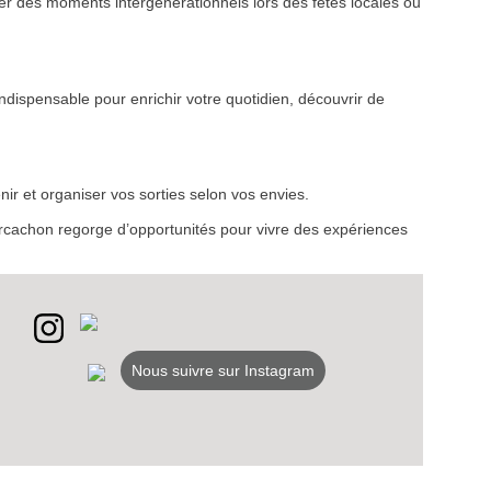
r des moments intergénérationnels lors des fêtes locales ou
ndispensable pour enrichir votre quotidien, découvrir de
VEZ
S
ir et organiser vos sorties selon vos envies.
LANS
d’Arcachon regorge d’opportunités pour vivre des expériences
NEWSLETTER
NER
Nous suivre sur Instagram