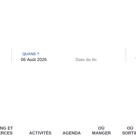
 BAINS
ARCAC
QUAND ?
NG ET
OÙ
OÙ
ERCES
ACTIVITÉS
AGENDA
MANGER
SORTI