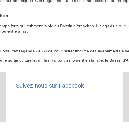
ts gastronomiques. C’est également une excellente occasion de partage
chon
 forts qui rythment la vie du Bassin d’Arcachon. Il s’agit d’un outil i
 ou entre amis.
RECE
LE
 ? Consultez l’agenda Ze Guide pour rester informé des événements à ven
BONS P
r une sortie culturelle, un festival ou un moment en famille, le Bassin 
INSCRIPTION 
S'ABON
Suivez-nous sur Facebook