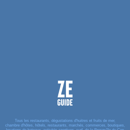
Tous les restaurants, dégustations d'huitres et fruits de mer,
chambre d'hôtes, hôtels, restaurants, marchés, commerces, boutiques,
locations de bateaux, activités sportives, surf, de la Presqu'île du Cap