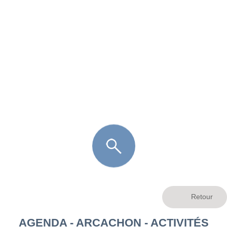
FR
LÈGE CAP-FERRET
ARÈS
ANDERNOS LES BAINS
ARCACHON
LA TESTE DE BUCH
GUJAN MESTRAS
AGENDA - ARCACHON - ACTIVITÉS