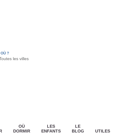
FR
HON
LA TESTE DE BUCH
GUJAN MESTRAS
OÙ ?
OÙ
LES
LE
R
DORMIR
ENFANTS
BLOG
UTILES