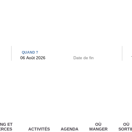
 BAINS
ARCAC
QUAND ?
NG ET
OÙ
OÙ
ERCES
ACTIVITÉS
AGENDA
MANGER
SORTI