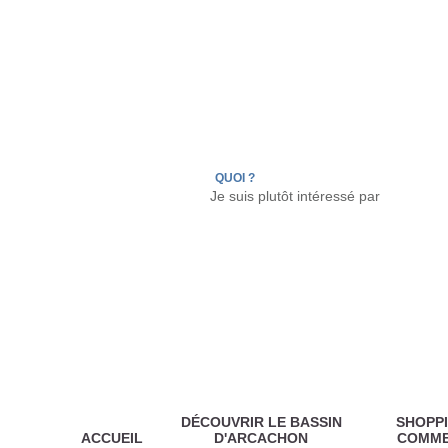
LÈGE CAP-FERRET
ARÈS
ANDERNOS LES
QUOI ?
DÉCOUVRIR LE BASSIN
SHOPPI
ACCUEIL
D'ARCACHON
COMM