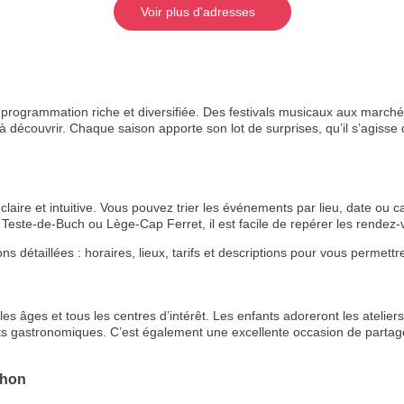
Voir plus d'adresses
rogrammation riche et diversifiée. Des festivals musicaux aux marchés
 découvrir. Chaque saison apporte son lot de surprises, qu’il s’agisse de
aire et intuitive. Vous pouvez trier les événements par lieu, date ou ca
Teste-de-Buch ou Lège-Cap Ferret, il est facile de repérer les rende
étaillées : horaires, lieux, tarifs et descriptions pour vous permettre 
s âges et tous les centres d’intérêt. Les enfants adoreront les ateliers 
ts gastronomiques. C’est également une excellente occasion de partage
chon