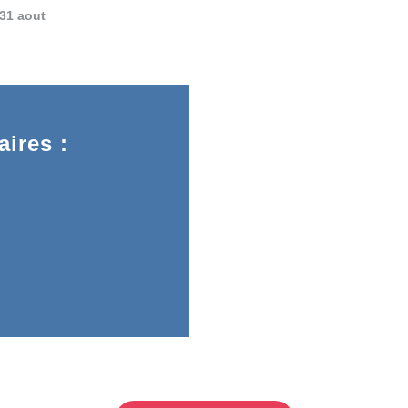
 31 aout
ires :