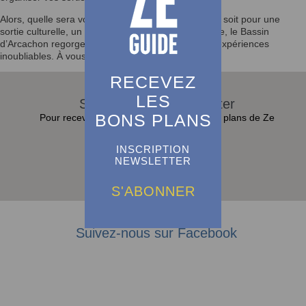
Alors, quelle sera votre prochaine activité ? Que ce soit pour une
sortie culturelle, un festival ou un moment en famille, le Bassin
d’Arcachon regorge d’opportunités pour vivre des expériences
inoubliables. À vous de jouer !
RECEVEZ
LES
S'abonner à la Newsletter
BONS PLANS
Pour recevoir toutes les actualités et bons plans de Ze
Guide dans sa boite e-mail :
INSCRIPTION
NEWSLETTER
S'abonner
S'ABONNER
Suivez-nous sur Facebook