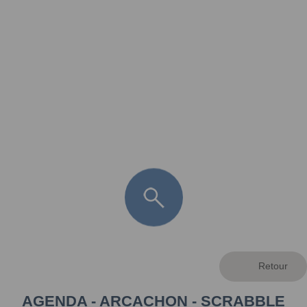
FR
LÈGE CAP-FERRET
ARÈS
ANDERNOS LES BAINS
ARCACHON
LA TESTE DE BUCH
GUJAN MESTRAS
AGENDA - ARCACHON - SCRABBLE