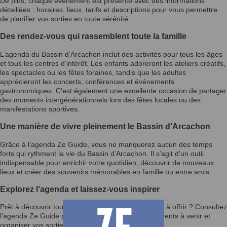
De plus, chaque événement est présenté avec des informations
détaillées : horaires, lieux, tarifs et descriptions pour vous permettre
de planifier vos sorties en toute sérénité.
Des rendez-vous qui rassemblent toute la famille
L’agenda du Bassin d’Arcachon inclut des activités pour tous les âges
et tous les centres d’intérêt. Les enfants adoreront les ateliers créatifs,
les spectacles ou les fêtes foraines, tandis que les adultes
apprécieront les concerts, conférences et événements
gastronomiques. C’est également une excellente occasion de partager
des moments intergénérationnels lors des fêtes locales ou des
manifestations sportives.
Une manière de vivre pleinement le Bassin d’Arcachon
Grâce à l’agenda Ze Guide, vous ne manquerez aucun des temps
forts qui rythment la vie du Bassin d’Arcachon. Il s’agit d’un outil
indispensable pour enrichir votre quotidien, découvrir de nouveaux
lieux et créer des souvenirs mémorables en famille ou entre amis.
Explorez l’agenda et laissez-vous inspirer
Prêt à découvrir tout ce que le Bassin d’Arcachon a à offrir ? Consultez
l’agenda Ze Guide pour rester informé des événements à venir et
organiser vos sorties selon vos envies.