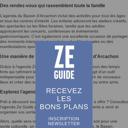
Des rendez-vous qui rassemblent toute la famille
L’agenda du Bassin d’Arcachon inclut des activités pour tous les âges
et tous les centres d’intérêt. Les enfants adoreront les ateliers créatifs,
les spectacles ou les fêtes foraines, tandis que les adultes
apprécieront les concerts, conférences et événements
gastronomiques. C’est également une excellente occasion de partager
des moments intergénérationnels lors des fêtes locales ou des
manifestations sportives.
Une manière de vivre pleinement le Bassin d’Arcachon
Grâce à l’agenda Ze Guide, vous ne manquerez aucun des temps
forts qui rythment la vie du Bassin d’Arcachon. Il s’agit d’un outil
indispensable pour enrichir votre quotidien, découvrir de nouveaux
lieux et créer des souvenirs mémorables en famille ou entre amis.
RECEVEZ
Explorez l’agenda et laissez-vous inspirer
LES
Prêt à découvrir tout ce que le Bassin d’Arcachon a à offrir ? Consultez
BONS PLANS
l’agenda Ze Guide pour rester informé des événements à venir et
organiser vos sorties selon vos envies.
INSCRIPTION
Alors, quelle sera votre prochaine activité ? Que ce soit pour une
NEWSLETTER
sortie culturelle, un festival ou un moment en famille, le Bassin