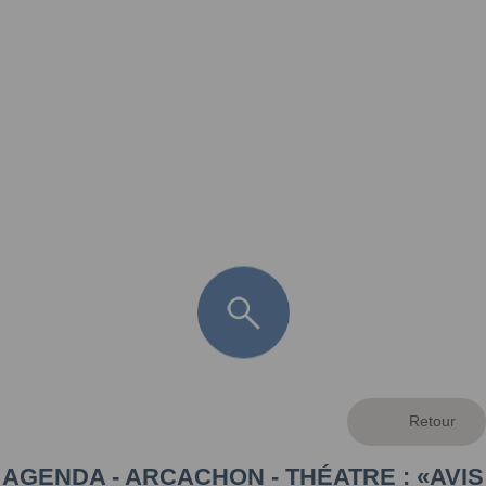
FR
LÈGE CAP-FERRET
ARÈS
ANDERNOS LES BAINS
ARCACHON
LA TESTE DE BUCH
GUJAN MESTRAS
AGENDA - ARCACHON - THÉATRE : «AVIS