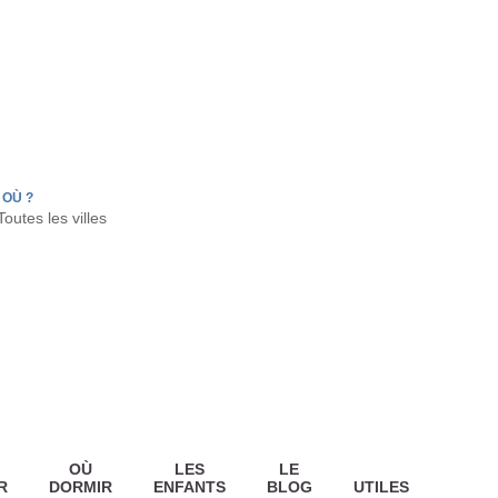
FR
HON
LA TESTE DE BUCH
GUJAN MESTRAS
OÙ ?
OÙ
LES
LE
R
DORMIR
ENFANTS
BLOG
UTILES