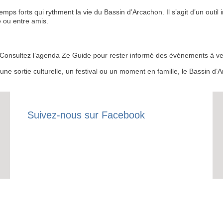
 forts qui rythment la vie du Bassin d’Arcachon. Il s’agit d’un outil i
 ou entre amis.
RECE
 ? Consultez l’agenda Ze Guide pour rester informé des événements à ven
LE
r une sortie culturelle, un festival ou un moment en famille, le Bassin 
BONS P
INSCRIPTION 
Suivez-nous sur Facebook
S'ABON