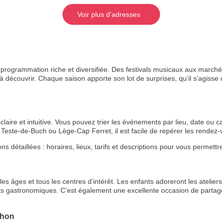
Voir plus d'adresses
rogrammation riche et diversifiée. Des festivals musicaux aux marchés
 découvrir. Chaque saison apporte son lot de surprises, qu’il s’agisse de
aire et intuitive. Vous pouvez trier les événements par lieu, date ou ca
Teste-de-Buch ou Lège-Cap Ferret, il est facile de repérer les rende
étaillées : horaires, lieux, tarifs et descriptions pour vous permettre 
s âges et tous les centres d’intérêt. Les enfants adoreront les ateliers 
ts gastronomiques. C’est également une excellente occasion de partage
chon