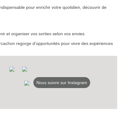
ndispensable pour enrichir votre quotidien, découvrir de
VEZ
ir et organiser vos sorties selon vos envies.
S
d’Arcachon regorge d’opportunités pour vivre des expériences
LANS
NEWSLETTER
NER
Nous suivre sur Instagram