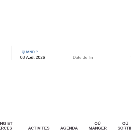
 BAINS
ARCAC
QUAND ?
NG ET
OÙ
OÙ
ERCES
ACTIVITÉS
AGENDA
MANGER
SORTI