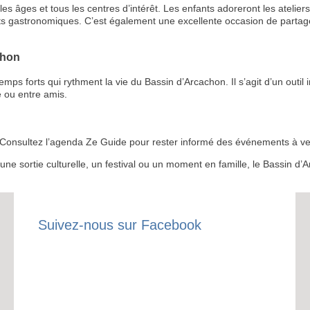
s âges et tous les centres d’intérêt. Les enfants adoreront les ateliers 
ts gastronomiques. C’est également une excellente occasion de partage
chon
 forts qui rythment la vie du Bassin d’Arcachon. Il s’agit d’un outil i
RECE
 ou entre amis.
LE
BONS P
 ? Consultez l’agenda Ze Guide pour rester informé des événements à ven
r une sortie culturelle, un festival ou un moment en famille, le Bassin 
INSCRIPTION 
S'ABON
Suivez-nous sur Facebook