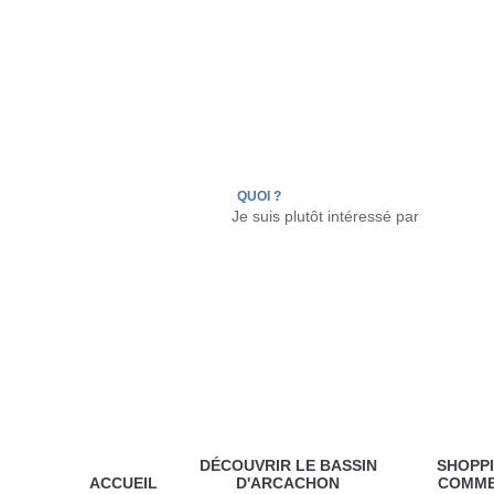
LÈGE CAP-FERRET
ARÈS
ANDERNOS LES
QUOI ?
DÉCOUVRIR LE BASSIN
SHOPPI
ACCUEIL
D'ARCACHON
COMM