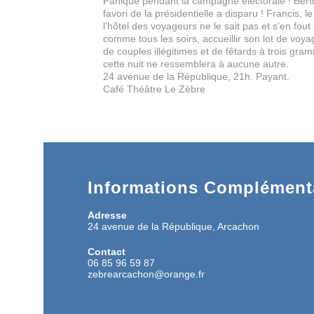
Panique pendant la campagne électorale ! Bertr
favori de la présidentielle a disparu ! Francis, l
l’hôtel des voyageurs ne le sait pas et s’en fout
comme tous les soirs, accueillir son lot de voy
de couples illégitimes et de fêtards à trois gra
cette nuit ne ressemblera à aucune autre.
24 avenue de la République, 21h. Payant.
Café Théâtre Le Zèbre
Informations Complémenta
Adresse
24 avenue de la République, Arcachon
Contact
06 85 96 59 87
zebrearcachon@orange.fr