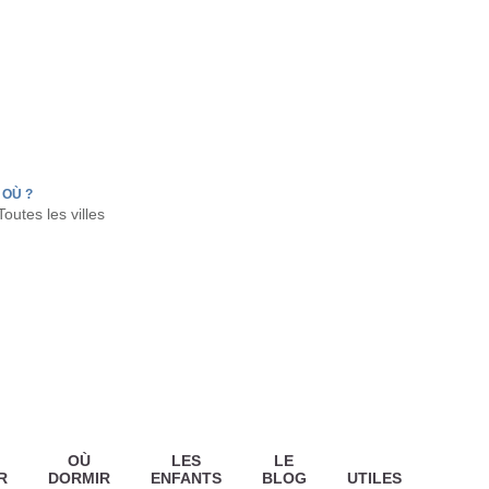
FR
HON
LA TESTE DE BUCH
GUJAN MESTRAS
OÙ ?
OÙ
LES
LE
R
DORMIR
ENFANTS
BLOG
UTILES