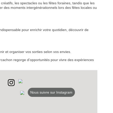
créatifs, les spectacles ou les fêtes foraines, tandis que les
r des moments intergénérationnels lors des fêtes locales ou
ndispensable pour enrichir votre quotidien, découvrir de
VEZ
S
LANS
ir et organiser vos sorties selon vos envies.
d’Arcachon regorge d’opportunités pour vivre des expériences
NEWSLETTER
NER
Nous suivre sur Instagram