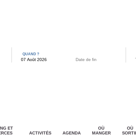
 BAINS
ARCAC
QUAND ?
NG ET
OÙ
OÙ
ERCES
ACTIVITÉS
AGENDA
MANGER
SORTI