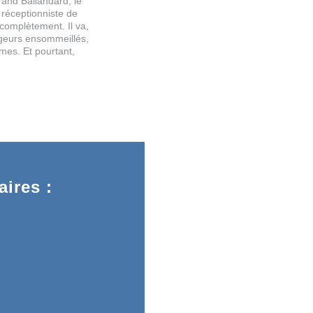
and Ballandard, le
e réceptionniste de
 complètement. Il va,
ageurs ensommeillés,
mmes. Et pourtant,
ires :