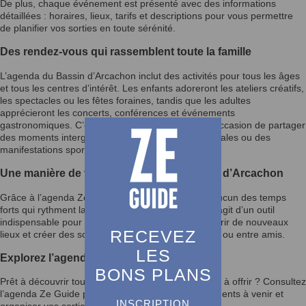
De plus, chaque événement est présenté avec des informations
détaillées : horaires, lieux, tarifs et descriptions pour vous permettre
de planifier vos sorties en toute sérénité.
Des rendez-vous qui rassemblent toute la famille
L’agenda du Bassin d’Arcachon inclut des activités pour tous les âges
et tous les centres d’intérêt. Les enfants adoreront les ateliers créatifs,
les spectacles ou les fêtes foraines, tandis que les adultes
apprécieront les concerts, conférences et événements
gastronomiques. C’est également une excellente occasion de partager
des moments intergénérationnels lors des fêtes locales ou des
manifestations sportives.
Une manière de vivre pleinement le Bassin d’Arcachon
Grâce à l’agenda Ze Guide, vous ne manquerez aucun des temps
forts qui rythment la vie du Bassin d’Arcachon. Il s’agit d’un outil
indispensable pour enrichir votre quotidien, découvrir de nouveaux
RECEVEZ
lieux et créer des souvenirs mémorables en famille ou entre amis.
LES
Explorez l’agenda et laissez-vous inspirer
BONS PLANS
Prêt à découvrir tout ce que le Bassin d’Arcachon a à offrir ? Consultez
l’agenda Ze Guide pour rester informé des événements à venir et
INSCRIPTION