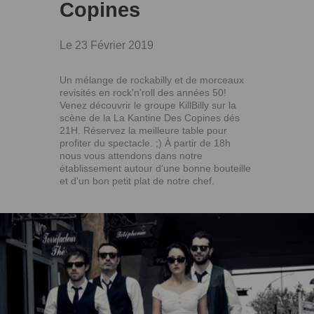
Copines
Le 23 Février 2019
Un mélange de rockabilly et de morceaux
revisités en rock'n'roll des années 50!
Venez découvrir le groupe KillBilly sur la
scène de la La Kantine Des Copines dés
21H. Réservez la meilleure table pour
profiter du spectacle. ;) À partir de 18h
nous vous attendons dans notre
établissement autour d'une bonne bouteille
et d'un bon petit plat de notre chef.