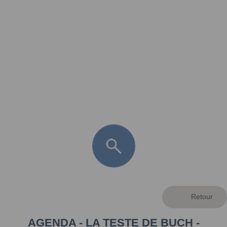
FR
LÈGE CAP-FERRET
ARÈS
ANDERNOS LES BAINS
ARCACHON
LA TESTE DE BUCH
GUJAN MESTRAS
AGENDA - LA TESTE DE BUCH -