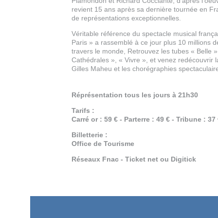
Plamondon et Richard Cocciante, d’après l’oeu
revient 15 ans après sa dernière tournée en Fr
de représentations exceptionnelles.
Véritable référence du spectacle musical fran
Paris » a rassemblé à ce jour plus 10 millions 
travers le monde, Retrouvez les tubes « Belle 
Cathédrales », « Vivre », et venez redécouvrir 
Gilles Maheu et les chorégraphies spectaculaire
Réprésentation tous les jours à 21h30
Tarifs :
Carré or : 59 € - Parterre : 49 € - Tribune : 37
Billetterie :
Office de Tourisme
Réseaux Fnac - Ticket net ou Digitick