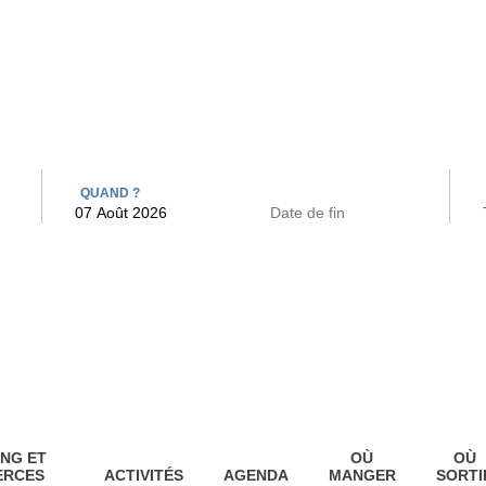
 BAINS
ARCAC
QUAND ?
NG ET
OÙ
OÙ
ERCES
ACTIVITÉS
AGENDA
MANGER
SORTI