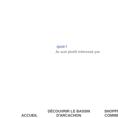
LÈGE CAP-FERRET
ARÈS
ANDERNOS LES
QUOI ?
DÉCOUVRIR LE BASSIN
SHOPPI
ACCUEIL
D'ARCACHON
COMM