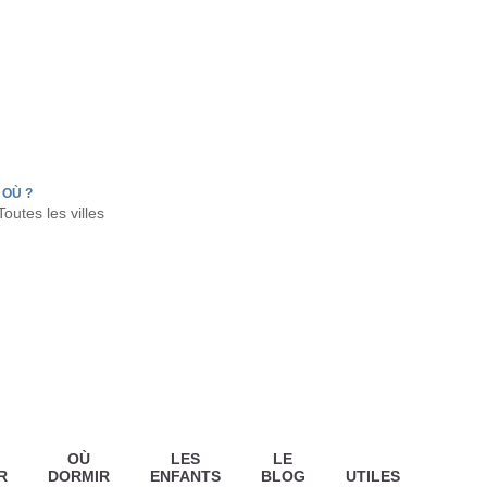
FR
HON
LA TESTE DE BUCH
GUJAN MESTRAS
OÙ ?
OÙ
LES
LE
R
DORMIR
ENFANTS
BLOG
UTILES