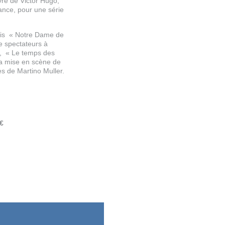
vre de Victor Hugo,
ance, pour une série
çais « Notre Dame de
de spectateurs à
», « Le temps des
la mise en scène de
s de Martino Muller.
 €