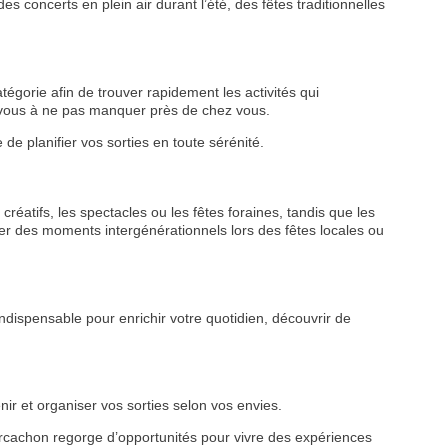
s concerts en plein air durant l’été, des fêtes traditionnelles
tégorie afin de trouver rapidement les activités qui
z-vous à ne pas manquer près de chez vous.
de planifier vos sorties en toute sérénité.
créatifs, les spectacles ou les fêtes foraines, tandis que les
VEZ
r des moments intergénérationnels lors des fêtes locales ou
S
LANS
ndispensable pour enrichir votre quotidien, découvrir de
NEWSLETTER
NER
ir et organiser vos sorties selon vos envies.
d’Arcachon regorge d’opportunités pour vivre des expériences