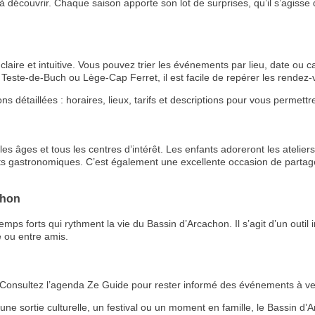
 découvrir. Chaque saison apporte son lot de surprises, qu’il s’agisse de
aire et intuitive. Vous pouvez trier les événements par lieu, date ou ca
Teste-de-Buch ou Lège-Cap Ferret, il est facile de repérer les rende
étaillées : horaires, lieux, tarifs et descriptions pour vous permettre 
s âges et tous les centres d’intérêt. Les enfants adoreront les ateliers 
RECE
ts gastronomiques. C’est également une excellente occasion de partage
LE
chon
BONS P
 forts qui rythment la vie du Bassin d’Arcachon. Il s’agit d’un outil i
 ou entre amis.
INSCRIPTION 
S'ABON
 ? Consultez l’agenda Ze Guide pour rester informé des événements à ven
r une sortie culturelle, un festival ou un moment en famille, le Bassin 