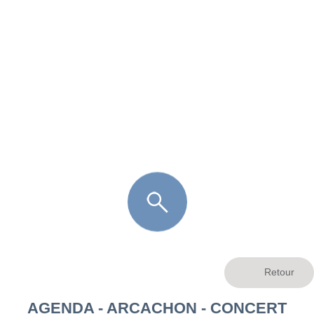
FR
LÈGE CAP-FERRET
ARÈS
ANDERNOS LES BAINS
ARCACHON
LA TESTE DE BUCH
GUJAN MESTRAS
AGENDA - ARCACHON - CONCERT