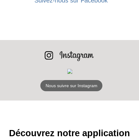
Suivez-nous sur Facebook
BONS PLANS
INSCRIPTION
NEWSLETTER
S'ABONNER
Nous suivre sur Instagram
Découvrez notre application