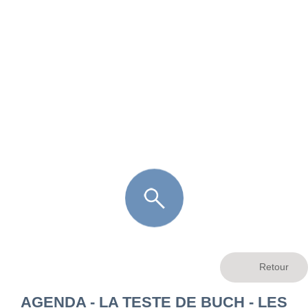
FR
LÈGE CAP-FERRET
ARÈS
ANDERNOS LES BAINS
ARCACHON
LA TESTE DE BUCH
GUJAN MESTRAS
AGENDA - LA TESTE DE BUCH - LES