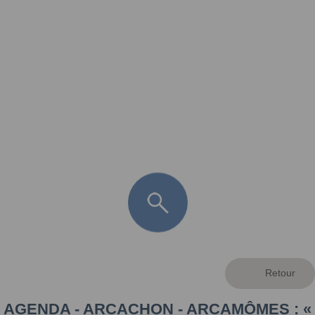
FR
LÈGE CAP-FERRET
ARÈS
ANDERNOS LES BAINS
ARCACHON
LA TESTE DE BUCH
GUJAN MESTRAS
AGENDA - ARCACHON - ARCAMÔMES : «