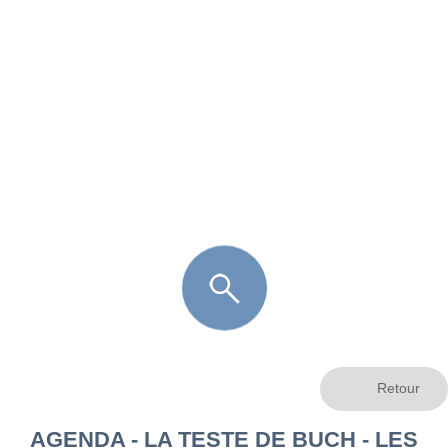
FR
LÈGE CAP-FERRET
ARÈS
ANDERNOS LES BAINS
ARCACHON
LA TESTE DE BUCH
GUJAN MESTRAS
AGENDA - LA TESTE DE BUCH - LES