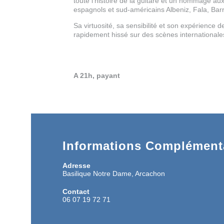
toute l’histoire de la guitare et un hommage a
espagnols et sud-américains Albeniz, Fala, Barr
Sa virtuosité, sa sensibilité et son expérience de
rapidement hissé sur des scènes internationale
A 21h, payant
Informations Complémenta
Adresse
Basilique Notre Dame, Arcachon
Contact
06 07 19 72 71