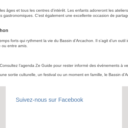
s âges et tous les centres d’intérêt. Les enfants adoreront les ateliers 
ts gastronomiques. C’est également une excellente occasion de partage
chon
RECE
 forts qui rythment la vie du Bassin d’Arcachon. Il s’agit d’un outil i
 ou entre amis.
LE
BONS P
 ? Consultez l’agenda Ze Guide pour rester informé des événements à ven
INSCRIPTION 
r une sortie culturelle, un festival ou un moment en famille, le Bassin 
S'ABON
Suivez-nous sur Facebook