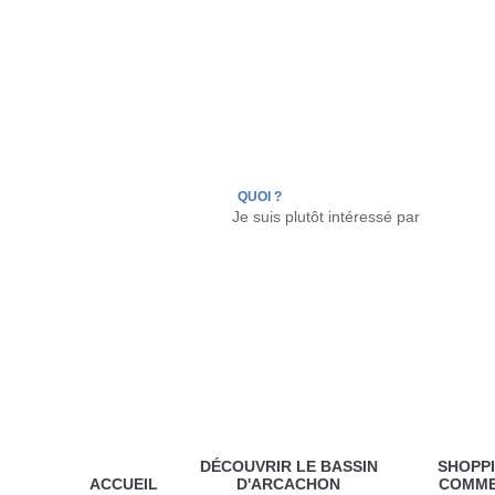
LÈGE CAP-FERRET
ARÈS
ANDERNOS LES
QUOI ?
DÉCOUVRIR LE BASSIN
SHOPPI
ACCUEIL
D'ARCACHON
COMM