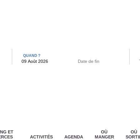
 BAINS
ARCAC
QUAND ?
NG ET
OÙ
OÙ
ERCES
ACTIVITÉS
AGENDA
MANGER
SORTI