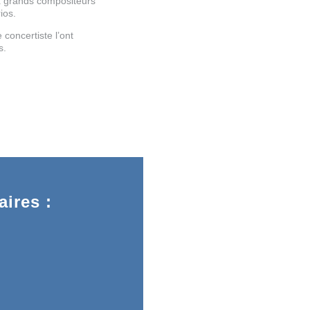
ux grands compositeurs
ios.
 concertiste l’ont
s.
ires :