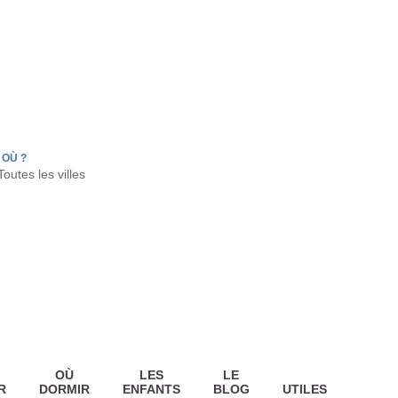
FR
HON
LA TESTE DE BUCH
GUJAN MESTRAS
OÙ ?
OÙ
LES
LE
R
DORMIR
ENFANTS
BLOG
UTILES