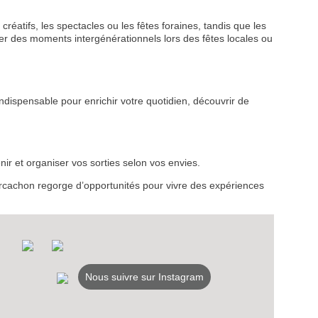
créatifs, les spectacles ou les fêtes foraines, tandis que les
r des moments intergénérationnels lors des fêtes locales ou
VEZ
ndispensable pour enrichir votre quotidien, découvrir de
S
LANS
ir et organiser vos sorties selon vos envies.
NEWSLETTER
d’Arcachon regorge d’opportunités pour vivre des expériences
NER
Nous suivre sur Instagram