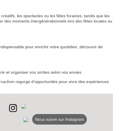
créatifs, les spectacles ou les fêtes foraines, tandis que les
r des moments intergénérationnels lors des fêtes locales ou
VEZ
ndispensable pour enrichir votre quotidien, découvrir de
S
LANS
ir et organiser vos sorties selon vos envies.
NEWSLETTER
d’Arcachon regorge d’opportunités pour vivre des expériences
NER
Nous suivre sur Instagram