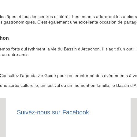
s âges et tous les centres d’intérêt. Les enfants adoreront les ateliers 
ts gastronomiques. C’est également une excellente occasion de partage
chon
RECE
 forts qui rythment la vie du Bassin d’Arcachon. Il s’agit d’un outil i
 ou entre amis.
LE
BONS P
 ? Consultez l’agenda Ze Guide pour rester informé des événements à ven
INSCRIPTION 
r une sortie culturelle, un festival ou un moment en famille, le Bassin 
S'ABON
Suivez-nous sur Facebook