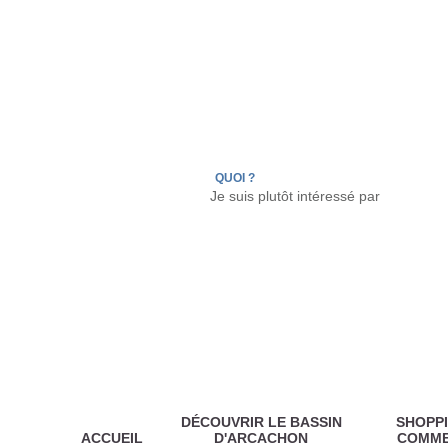
LÈGE CAP-FERRET
ARÈS
ANDERNOS LES
QUOI ?
DÉCOUVRIR LE BASSIN
SHOPPI
ACCUEIL
D'ARCACHON
COMM