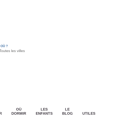
FR
HON
LA TESTE DE BUCH
GUJAN MESTRAS
OÙ ?
OÙ
LES
LE
R
DORMIR
ENFANTS
BLOG
UTILES