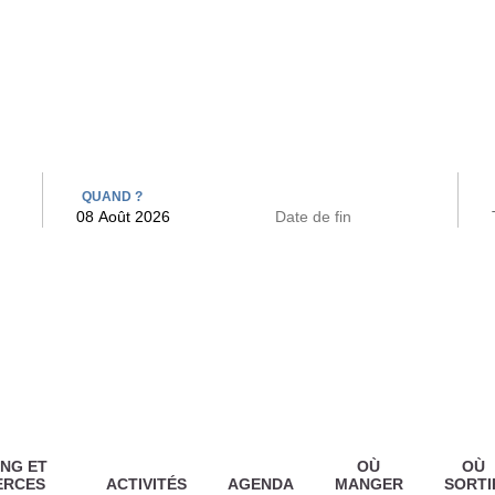
 BAINS
ARCAC
QUAND ?
NG ET
OÙ
OÙ
ERCES
ACTIVITÉS
AGENDA
MANGER
SORTI