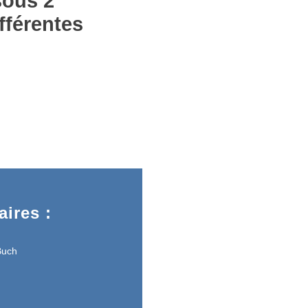
sous 2
fférentes
ires :
Buch