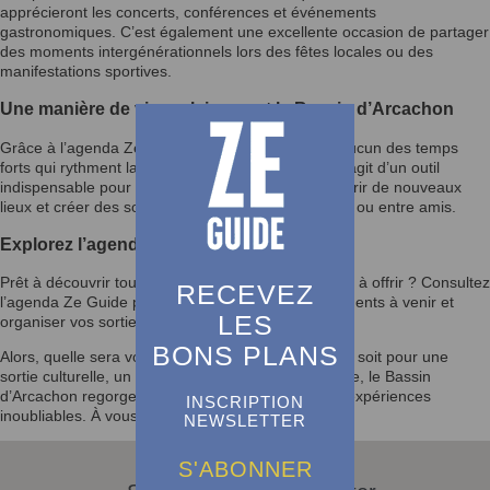
apprécieront les concerts, conférences et événements
gastronomiques. C’est également une excellente occasion de partager
des moments intergénérationnels lors des fêtes locales ou des
manifestations sportives.
Une manière de vivre pleinement le Bassin d’Arcachon
Grâce à l’agenda Ze Guide, vous ne manquerez aucun des temps
forts qui rythment la vie du Bassin d’Arcachon. Il s’agit d’un outil
indispensable pour enrichir votre quotidien, découvrir de nouveaux
lieux et créer des souvenirs mémorables en famille ou entre amis.
Explorez l’agenda et laissez-vous inspirer
Prêt à découvrir tout ce que le Bassin d’Arcachon a à offrir ? Consultez
RECEVEZ
l’agenda Ze Guide pour rester informé des événements à venir et
LES
organiser vos sorties selon vos envies.
BONS PLANS
Alors, quelle sera votre prochaine activité ? Que ce soit pour une
sortie culturelle, un festival ou un moment en famille, le Bassin
d’Arcachon regorge d’opportunités pour vivre des expériences
INSCRIPTION
inoubliables. À vous de jouer !
NEWSLETTER
S'ABONNER