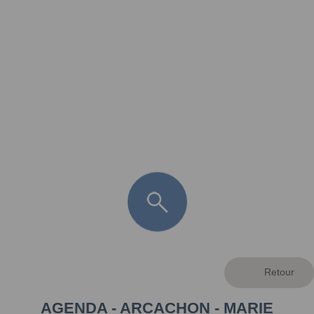
FR
LÈGE CAP-FERRET
ARÈS
ANDERNOS LES BAINS
ARCACHON
LA TESTE DE BUCH
GUJAN MESTRAS
AGENDA - ARCACHON - MARIE