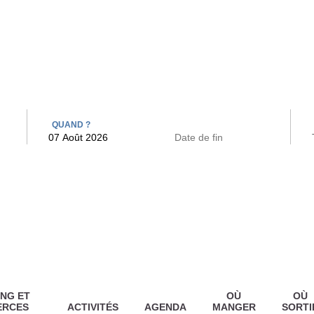
 BAINS
ARCAC
QUAND ?
NG ET
OÙ
OÙ
ERCES
ACTIVITÉS
AGENDA
MANGER
SORTI