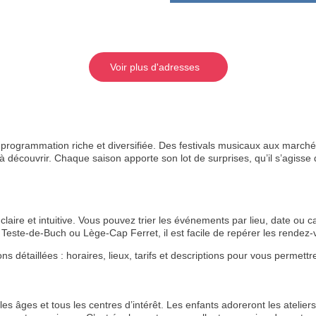
Voir plus d'adresses
rogrammation riche et diversifiée. Des festivals musicaux aux marchés
 découvrir. Chaque saison apporte son lot de surprises, qu’il s’agisse de
aire et intuitive. Vous pouvez trier les événements par lieu, date ou ca
Teste-de-Buch ou Lège-Cap Ferret, il est facile de repérer les rende
RECE
étaillées : horaires, lieux, tarifs et descriptions pour vous permettre 
LE
BONS P
s âges et tous les centres d’intérêt. Les enfants adoreront les ateliers 