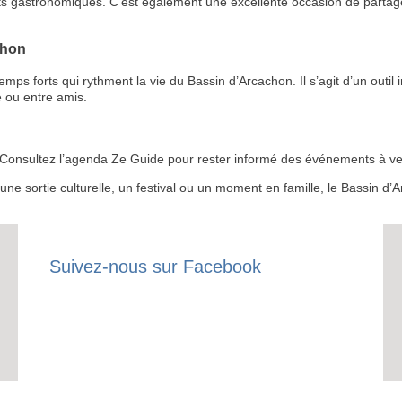
ts gastronomiques. C’est également une excellente occasion de partage
INSCRIPTION 
S'ABON
chon
 forts qui rythment la vie du Bassin d’Arcachon. Il s’agit d’un outil i
 ou entre amis.
 ? Consultez l’agenda Ze Guide pour rester informé des événements à ven
r une sortie culturelle, un festival ou un moment en famille, le Bassin 
Suivez-nous sur Facebook