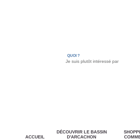
LÈGE CAP-FERRET
ARÈS
ANDERNOS LES
QUOI ?
DÉCOUVRIR LE BASSIN
SHOPPI
ACCUEIL
D'ARCACHON
COMM