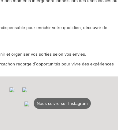
r des moments intergénérationnels lors des fêtes locales ou
NEWSLETTER
NER
ndispensable pour enrichir votre quotidien, découvrir de
ir et organiser vos sorties selon vos envies.
d’Arcachon regorge d’opportunités pour vivre des expériences
Nous suivre sur Instagram