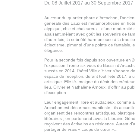
Du 08 Juillet 2017 au 30 Septembre 2017
Au cœur du quartier phare d’Arcachon, l’anci
générale des Eaux est métamorphosée en hôte
atypique, chic et chaleureux : d’une modernité di
apaisant,mêlant avec goût les souvenirs de fami
d’autrefois, la sobriété harmonieuse à la traditi
éclectisme, pimenté d’une pointe de fantaisie, e
élégance.
Pour la seconde fois depuis son ouverture en 
l’exposition Trente-six vues du Bassin d’Arcac
succès en 2014, l’hôtel Ville d’Hiver s’honore 
espace de réception, durant tout l’été 2017, à 
artistique. Elle té- moigne du désir des créateur
lieu, Olivier et Nathalène Arnoux, d’offrir au pu
d’exception.
Leur engagement, libre et audacieux, comme ac
Arcachon est désormais manifeste : ils accueill
organisent des rencontres artistiques, plastiqu
littéraires ; en partenariat avec la Librairie Gén
reçoivent des écrivains en résidence. Autant d’
partager de vrais « coups de cœur »...