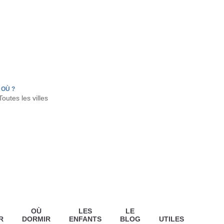
FR
HON
LA TESTE DE BUCH
GUJAN MESTRAS
OÙ ?
OÙ
LES
LE
R
DORMIR
ENFANTS
BLOG
UTILES