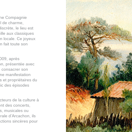
enne Compagnie
l de charme,
scrète, le lieu est
lle aux classiques
on locale. Ce joyeux
n fait toute son
2009, après
hon, présentée avec
de consacrer son
une manifestation
s et propriétaires du
blic des épisodes
teurs de la culture à
ent des concerts,
es, musicales ou
érale d’Arcachon, ils
actions sincères pour