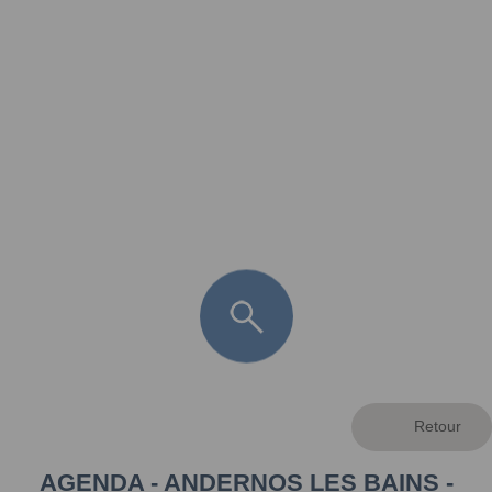
FR
LÈGE CAP-FERRET
ARÈS
ANDERNOS LES BAINS
ARCACHON
LA TESTE DE BUCH
GUJAN MESTRAS
AGENDA - ANDERNOS LES BAINS -