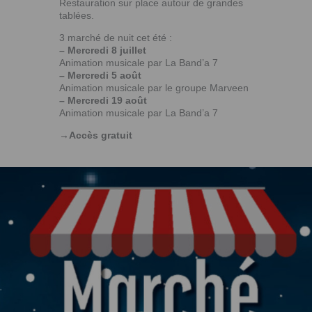
Restauration sur place autour de grandes
tablées.
3 marché de nuit cet été :
– Mercredi 8 juillet
Animation musicale par La Band’a 7
– Mercredi 5 août
Animation musicale par le groupe Marveen
– Mercredi 19 août
Animation musicale par La Band’a 7
→Accès gratuit