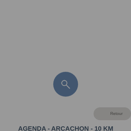
FR
LÈGE CAP-FERRET
ARÈS
ANDERNOS LES BAINS
ARCACHON
LA TESTE DE BUCH
GUJAN MESTRAS
AGENDA - ARCACHON - 10 KM