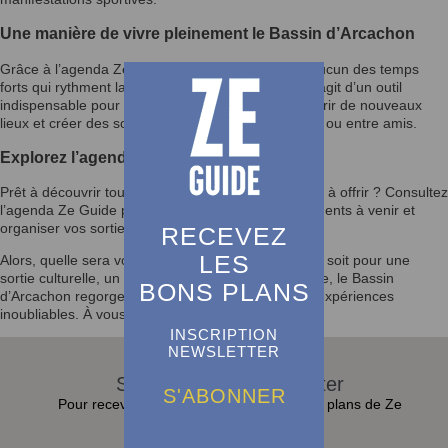
Une manière de vivre pleinement le Bassin d’Arcachon
Grâce à l’agenda Ze Guide, vous ne manquerez aucun des temps
forts qui rythment la vie du Bassin d’Arcachon. Il s’agit d’un outil
indispensable pour enrichir votre quotidien, découvrir de nouveaux
lieux et créer des souvenirs mémorables en famille ou entre amis.
Explorez l’agenda et laissez-vous inspirer
Prêt à découvrir tout ce que le Bassin d’Arcachon a à offrir ? Consultez
l’agenda Ze Guide pour rester informé des événements à venir et
organiser vos sorties selon vos envies.
RECEVEZ
LES
Alors, quelle sera votre prochaine activité ? Que ce soit pour une
sortie culturelle, un festival ou un moment en famille, le Bassin
BONS PLANS
d’Arcachon regorge d’opportunités pour vivre des expériences
inoubliables. À vous de jouer !
INSCRIPTION
NEWSLETTER
S'abonner à la Newsletter
S'ABONNER
Pour recevoir toutes les actualités et bons plans de Ze
Guide dans sa boite e-mail :