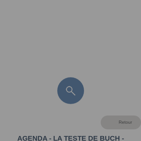
FR
LÈGE CAP-FERRET
ARÈS
ANDERNOS LES BAINS
ARCACHON
LA TESTE DE BUCH
GUJAN MESTRAS
AGENDA - LA TESTE DE BUCH -