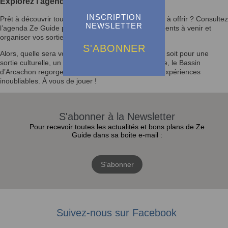
Explorez l’agenda et laissez-vous inspirer
INSCRIPTION
Prêt à découvrir tout ce que le Bassin d’Arcachon a à offrir ? Consultez
NEWSLETTER
l’agenda Ze Guide pour rester informé des événements à venir et
organiser vos sorties selon vos envies.
S'ABONNER
Alors, quelle sera votre prochaine activité ? Que ce soit pour une
sortie culturelle, un festival ou un moment en famille, le Bassin
d’Arcachon regorge d’opportunités pour vivre des expériences
inoubliables. À vous de jouer !
S'abonner à la Newsletter
Pour recevoir toutes les actualités et bons plans de Ze
Guide dans sa boite e-mail :
S'abonner
Suivez-nous sur Facebook