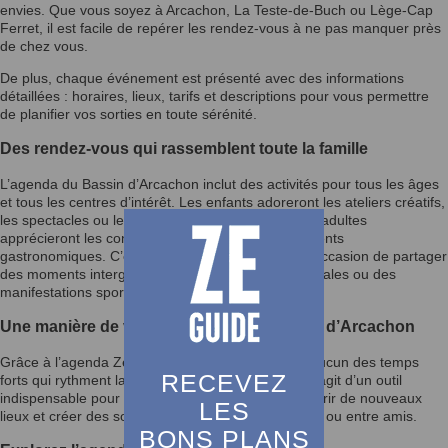
envies. Que vous soyez à Arcachon, La Teste-de-Buch ou Lège-Cap
Ferret, il est facile de repérer les rendez-vous à ne pas manquer près
de chez vous.
De plus, chaque événement est présenté avec des informations
détaillées : horaires, lieux, tarifs et descriptions pour vous permettre
de planifier vos sorties en toute sérénité.
Des rendez-vous qui rassemblent toute la famille
L’agenda du Bassin d’Arcachon inclut des activités pour tous les âges
et tous les centres d’intérêt. Les enfants adoreront les ateliers créatifs,
les spectacles ou les fêtes foraines, tandis que les adultes
apprécieront les concerts, conférences et événements
gastronomiques. C’est également une excellente occasion de partager
des moments intergénérationnels lors des fêtes locales ou des
manifestations sportives.
Une manière de vivre pleinement le Bassin d’Arcachon
Grâce à l’agenda Ze Guide, vous ne manquerez aucun des temps
RECEVEZ
forts qui rythment la vie du Bassin d’Arcachon. Il s’agit d’un outil
indispensable pour enrichir votre quotidien, découvrir de nouveaux
LES
lieux et créer des souvenirs mémorables en famille ou entre amis.
BONS PLANS