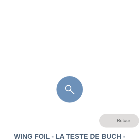
FR
LÈGE CAP-FERRET
ARÈS
ANDERNOS LES BAINS
ARCACHON
LA TESTE DE BUCH
GUJAN MESTRAS
WING FOIL - LA TESTE DE BUCH -