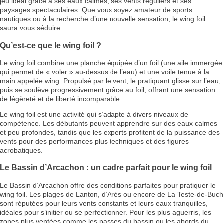
jeu idéal grâce à ses eaux calmes, ses vents réguliers et ses
paysages spectaculaires. Que vous soyez amateur de sports
nautiques ou à la recherche d’une nouvelle sensation, le wing foil
saura vous séduire.
Qu’est-ce que le wing foil ?
Le wing foil combine une planche équipée d’un foil (une aile immergée
qui permet de « voler » au-dessus de l’eau) et une voile tenue à la
main appelée wing. Propulsé par le vent, le pratiquant glisse sur l’eau,
puis se soulève progressivement grâce au foil, offrant une sensation
de légèreté et de liberté incomparable.
Le wing foil est une activité qui s’adapte à divers niveaux de
compétence. Les débutants peuvent apprendre sur des eaux calmes
et peu profondes, tandis que les experts profitent de la puissance des
vents pour des performances plus techniques et des figures
acrobatiques.
Le Bassin d’Arcachon : un cadre parfait pour le wing foil
Le Bassin d’Arcachon offre des conditions parfaites pour pratiquer le
wing foil. Les plages de Lanton, d’Arès ou encore de La Teste-de-Buch
sont réputées pour leurs vents constants et leurs eaux tranquilles,
idéales pour s’initier ou se perfectionner. Pour les plus aguerris, les
zones plus ventées comme les passes du bassin ou les abords du