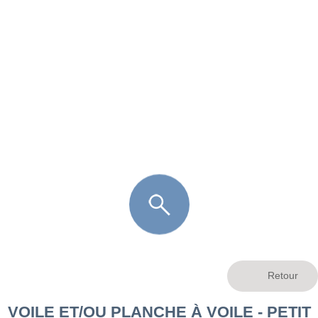
FR
LÈGE CAP-FERRET
ARÈS
ANDERNOS LES BAINS
ARCACHON
LA TESTE DE BUCH
GUJAN MESTRAS
VOILE ET/OU PLANCHE À VOILE - PETIT