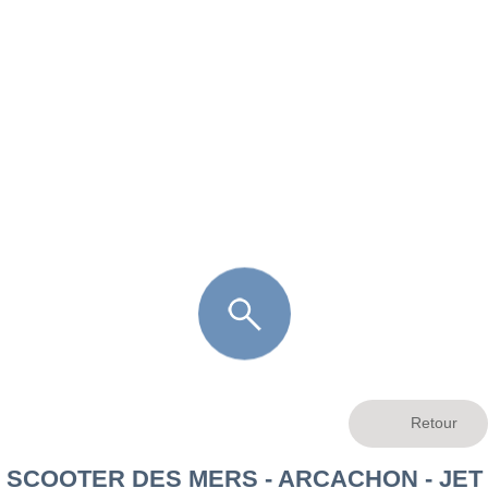
FR
LÈGE CAP-FERRET
ARÈS
ANDERNOS LES BAINS
ARCACHON
LA TESTE DE BUCH
GUJAN MESTRAS
SCOOTER DES MERS - ARCACHON - JET