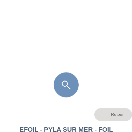
FR
LÈGE CAP-FERRET
ARÈS
ANDERNOS LES BAINS
ARCACHON
LA TESTE DE BUCH
GUJAN MESTRAS
EFOIL - PYLA SUR MER - FOIL