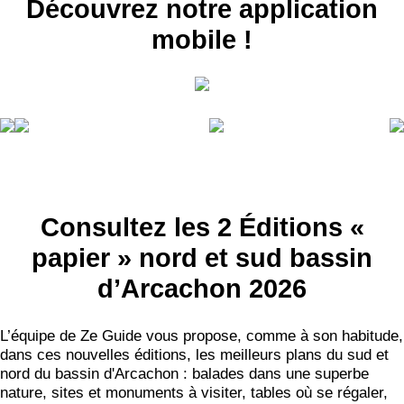
Découvrez notre application
mobile !
RECEVEZ
LES
BONS PLANS
Consultez les 2 Éditions «
papier » nord et sud bassin
INSCRIPTION
NEWSLETTER
d’Arcachon 2026
S'ABONNER
L’équipe de Ze Guide vous propose, comme à son habitude,
dans ces nouvelles éditions, les meilleurs plans du sud et
nord du bassin d'Arcachon : balades dans une superbe
nature, sites et monuments à visiter, tables où se régaler,