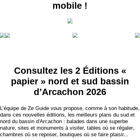
mobile !
RECEVEZ
LES
Consultez les 2 Éditions «
BONS PLANS
papier » nord et sud bassin
INSCRIPTION
d’Arcachon 2026
NEWSLETTER
S'ABONNER
L’équipe de Ze Guide vous propose, comme à son habitude,
dans ces nouvelles éditions, les meilleurs plans du sud et
nord du bassin d'Arcachon : balades dans une superbe
nature, sites et monuments à visiter, tables où se régaler,
chambres où se reposer, boutiques où se faire plaisir...