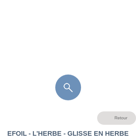
FR
LÈGE CAP-FERRET
ARÈS
ANDERNOS LES BAINS
ARCACHON
LA TESTE DE BUCH
GUJAN MESTRAS
EFOIL - L'HERBE - GLISSE EN HERBE