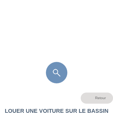
FR
LÈGE CAP-FERRET
ARÈS
ANDERNOS LES BAINS
ARCACHON
LA TESTE DE BUCH
GUJAN MESTRAS
LOUER UNE VOITURE SUR LE BASSIN