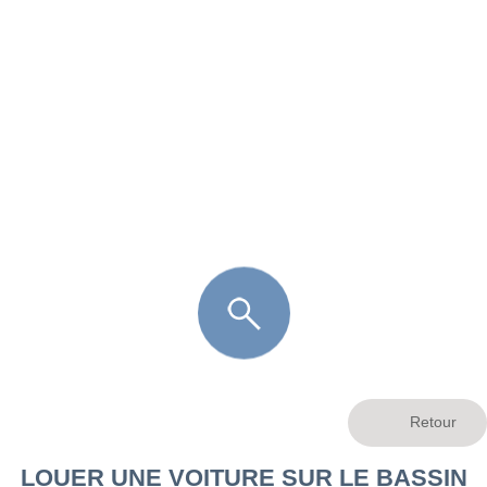
FR
LÈGE CAP-FERRET
ARÈS
ANDERNOS LES BAINS
ARCACHON
LA TESTE DE BUCH
GUJAN MESTRAS
LOUER UNE VOITURE SUR LE BASSIN