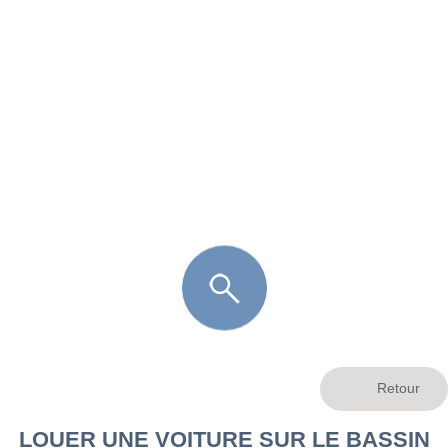
FR
LÈGE CAP-FERRET
ARÈS
ANDERNOS LES BAINS
ARCACHON
LA TESTE DE BUCH
GUJAN MESTRAS
LOUER UNE VOITURE SUR LE BASSIN