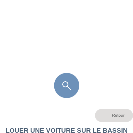
FR
LÈGE CAP-FERRET
ARÈS
ANDERNOS LES BAINS
ARCACHON
LA TESTE DE BUCH
GUJAN MESTRAS
LOUER UNE VOITURE SUR LE BASSIN