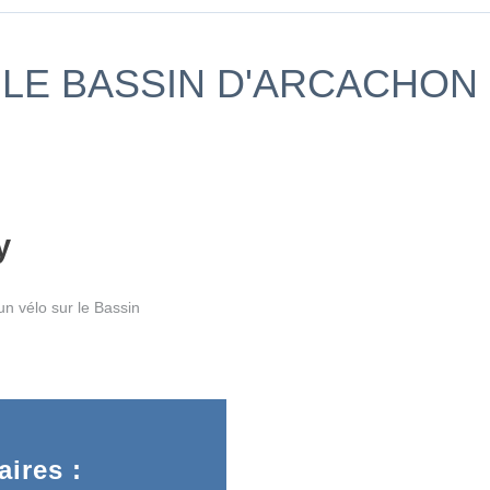
LE BASSIN D'ARCACHON 
y
n vélo sur le Bassin
ires :