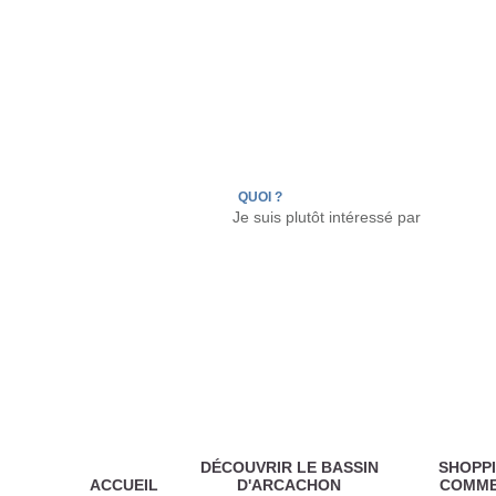
LÈGE CAP-FERRET
ARÈS
ANDERNOS LES
QUOI ?
DÉCOUVRIR LE BASSIN
SHOPPI
ACCUEIL
D'ARCACHON
COMM