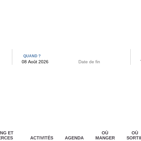
 BAINS
ARCAC
QUAND ?
NG ET
OÙ
OÙ
ERCES
ACTIVITÉS
AGENDA
MANGER
SORTI