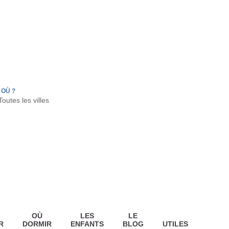
FR
HON
LA TESTE DE BUCH
GUJAN MESTRAS
OÙ ?
OÙ
LES
LE
R
DORMIR
ENFANTS
BLOG
UTILES