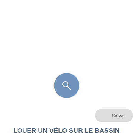
FR
LÈGE CAP-FERRET
ARÈS
ANDERNOS LES BAINS
ARCACHON
LA TESTE DE BUCH
GUJAN MESTRAS
LOUER UN VÉLO SUR LE BASSIN