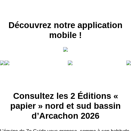
Découvrez notre application
mobile !
RECEVEZ
LES
BONS PLANS
Consultez les 2 Éditions «
INSCRIPTION
NEWSLETTER
papier » nord et sud bassin
S'ABONNER
d’Arcachon 2026