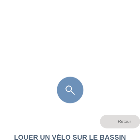
FR
LÈGE CAP-FERRET
ARÈS
ANDERNOS LES BAINS
ARCACHON
LA TESTE DE BUCH
GUJAN MESTRAS
LOUER UN VÉLO SUR LE BASSIN