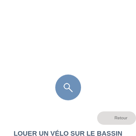
FR
LÈGE CAP-FERRET
ARÈS
ANDERNOS LES BAINS
ARCACHON
LA TESTE DE BUCH
GUJAN MESTRAS
LOUER UN VÉLO SUR LE BASSIN