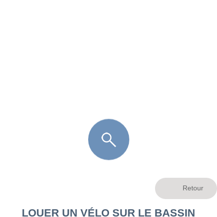
FR
LÈGE CAP-FERRET
ARÈS
ANDERNOS LES BAINS
ARCACHON
LA TESTE DE BUCH
GUJAN MESTRAS
LOUER UN VÉLO SUR LE BASSIN