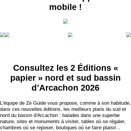
mobile !
RECEVEZ
LES
Consultez les 2 Éditions «
BONS PLANS
papier » nord et sud bassin
INSCRIPTION
d’Arcachon 2026
NEWSLETTER
S'ABONNER
L’équipe de Ze Guide vous propose, comme à son habitude,
dans ces nouvelles éditions, les meilleurs plans du sud et
nord du bassin d'Arcachon : balades dans une superbe
nature, sites et monuments à visiter, tables où se régaler,
chambres où se reposer, boutiques où se faire plaisir...