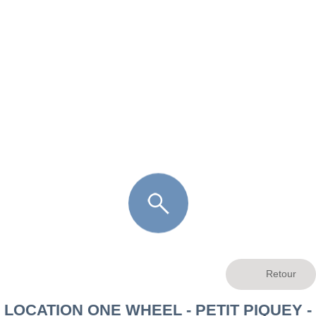
FR
LÈGE CAP-FERRET
ARÈS
ANDERNOS LES BAINS
ARCACHON
LA TESTE DE BUCH
GUJAN MESTRAS
LOCATION ONE WHEEL - PETIT PIQUEY -