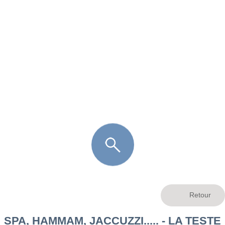
FR
LÈGE CAP-FERRET
ARÈS
ANDERNOS LES BAINS
ARCACHON
LA TESTE DE BUCH
GUJAN MESTRAS
SPA, HAMMAM, JACCUZZI..... - LA TESTE