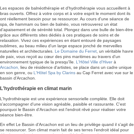
Les espaces de balnéothérapie et d'hydrothérapie vous accueillent à
bras ouverts. Offrez à votre corps et à votre esprit le moment dont ils
ont réellement besoin pour se ressourcer. Au cours d'une séance de
spa, de hammam ou bien de balnéo, vous retrouverez un état
d’apaisement et de sérénité total. Plongez dans une bulle de bien-être
grâce aux différents sites dédiés à ces pratiques de soins et de
relaxation. Vivez ces expériences en étant entouré de paysages
sublimes, au beau milieu d'un large espace jonché de merveilles
naturelles et architecturales.
Le Domaine du Ferret
, un véritable havre
de paix, vous reçoit au cœur des pins maritimes au travers d'un
environnement typique de la presqu'île.
L'Hôtel Ville d'Hiver
à
Arcachon,
lieu de résidence d'artistes, se place dans un cadre unique
en son genre, ou
L'Hôtel Spa by Clarins
au Cap Ferret avec vue sur le
bassin d'Arcachon.
L'hydrothérapie en climat marin
L'hydrothérapie est une expérience sensorielle complète. Elle doit
s'accompagner d'une vision agréable, paisible et rassurante. C'est
pourquoi le Bassin d'Arcachon est l'endroit rêvé pour réaliser votre
séance bien-être.
En effet Le Bassin d'Arcachon est un lieu de privilège quand il s'agit de
se ressourcer. Son climat marin fait de ses terres l'endroit idéal pour