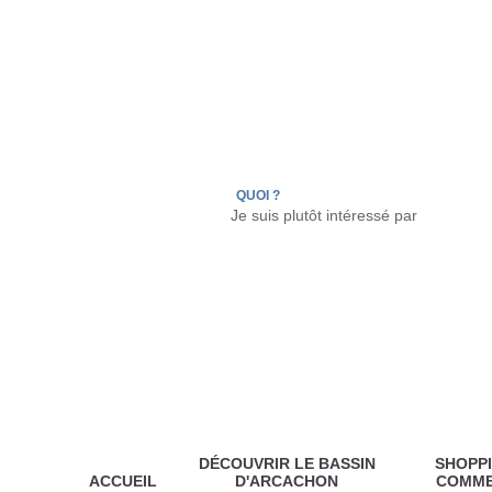
LÈGE CAP-FERRET
ARÈS
ANDERNOS LES
QUOI ?
DÉCOUVRIR LE BASSIN
SHOPPI
ACCUEIL
D'ARCACHON
COMM