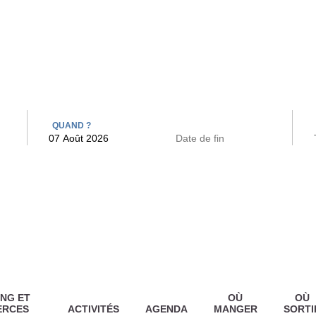
 BAINS
ARCAC
QUAND ?
NG ET
OÙ
OÙ
ERCES
ACTIVITÉS
AGENDA
MANGER
SORTI