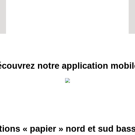
BONS P
INSCRIPTION 
S'ABON
couvrez notre application mobil
tions « papier » nord et sud ba