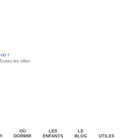
FR
HON
LA TESTE DE BUCH
GUJAN MESTRAS
OÙ ?
OÙ
LES
LE
R
DORMIR
ENFANTS
BLOG
UTILES