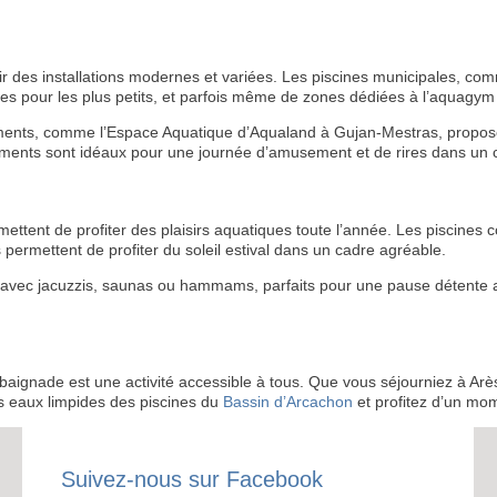
frir des installations modernes et variées. Les piscines municipales, c
res pour les plus petits, et parfois même de zones dédiées à l’aquagym
ements, comme l’Espace Aquatique d’Aqualand à Gujan-Mestras, proposen
ements sont idéaux pour une journée d’amusement et de rires dans un 
ettent de profiter des plaisirs aquatiques toute l’année. Les piscines 
 permettent de profiter du soleil estival dans un cadre agréable.
e avec jacuzzis, saunas ou hammams, parfaits pour une pause détente
baignade est une activité accessible à tous. Que vous séjourniez à Arè
es eaux limpides des piscines du
Bassin d’Arcachon
et profitez d’un mo
RECE
Suivez-nous sur Facebook
LE