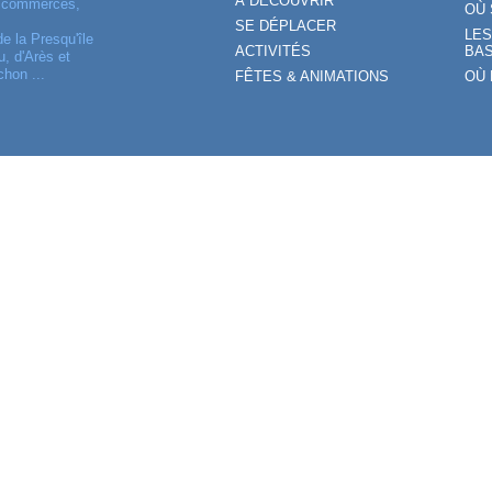
À DÉCOUVRIR
, commerces,
OÙ 
SE DÉPLACER
LES
de la Presqu'île
ACTIVITÉS
BAS
, d'Arès et
chon ...
FÊTES & ANIMATIONS
OÙ