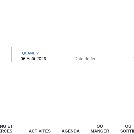
 BAINS
ARCAC
QUAND ?
NG ET
OÙ
OÙ
ERCES
ACTIVITÉS
AGENDA
MANGER
SORTI