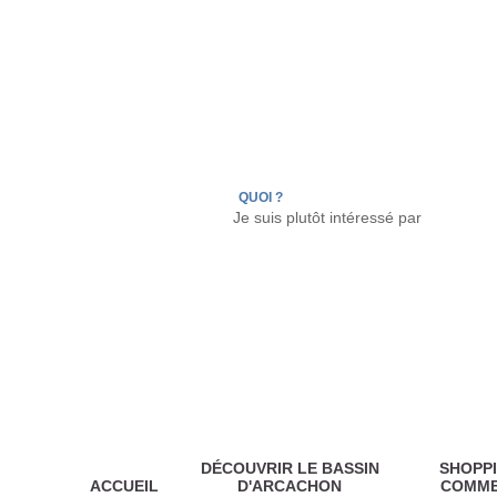
LÈGE CAP-FERRET
ARÈS
ANDERNOS LES
QUOI ?
DÉCOUVRIR LE BASSIN
SHOPPI
ACCUEIL
D'ARCACHON
COMM