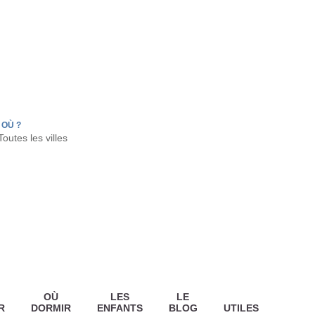
FR
HON
LA TESTE DE BUCH
GUJAN MESTRAS
OÙ ?
OÙ
LES
LE
R
DORMIR
ENFANTS
BLOG
UTILES