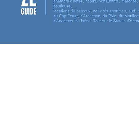
chambre d'hôtes, hôtels, restaurants, marchés
boutiques,
locations de bateaux, activités sportives, surf, 
du Cap Ferret, d'Arcachon, du Pyla, du Moulleau
d'Andernos les bains. Tout sur le Bassin d'Arca