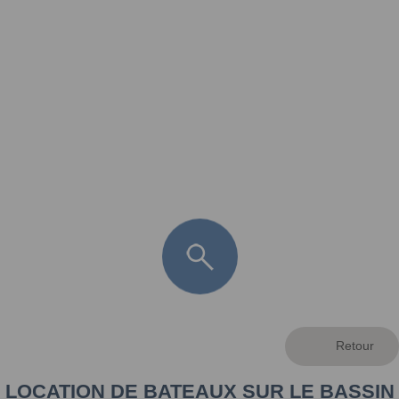
FR
LÈGE CAP-FERRET
ARÈS
ANDERNOS LES BAINS
ARCACHON
LA TESTE DE BUCH
GUJAN MESTRAS
LOCATION DE BATEAUX SUR LE BASSIN