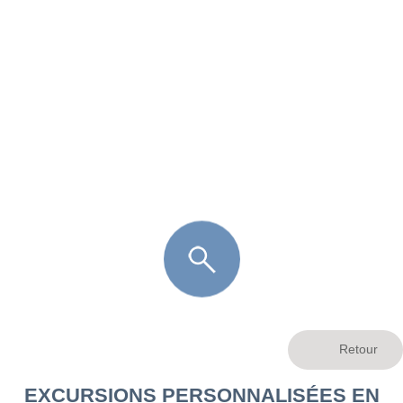
FR
LÈGE CAP-FERRET
ARÈS
ANDERNOS LES BAINS
ARCACHON
LA TESTE DE BUCH
GUJAN MESTRAS
EXCURSIONS PERSONNALISÉES EN