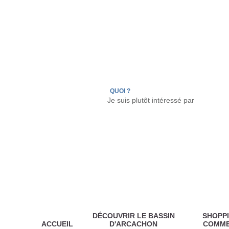
LÈGE CAP-FERRET
ARÈS
ANDERNOS LES
QUOI ?
DÉCOUVRIR LE BASSIN
SHOPPI
ACCUEIL
D'ARCACHON
COMM