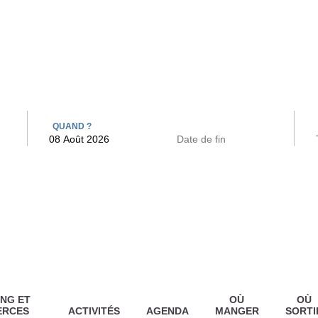
 BAINS
ARCAC
QUAND ?
NG ET
OÙ
OÙ
ERCES
ACTIVITÉS
AGENDA
MANGER
SORTI