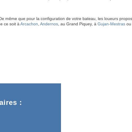
 ! De même que pour la configuration de votre bateau, les loueurs pr
ue ce soit à
Arcachon
,
Andernos
, au Grand Piquey, à
Gujan-Mestras
ou 
ires :