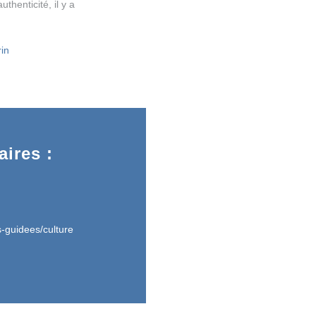
thenticité, il y a
rin
ires :
s-guidees/culture