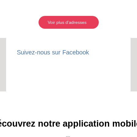
Voir plus d'adresses
Suivez-nous sur Facebook
RECE
LE
BONS P
INSCRIPTION 
couvrez notre application mobil
S'ABON