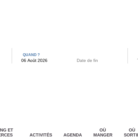
 BAINS
ARCAC
QUAND ?
NG ET
OÙ
OÙ
ERCES
ACTIVITÉS
AGENDA
MANGER
SORTI