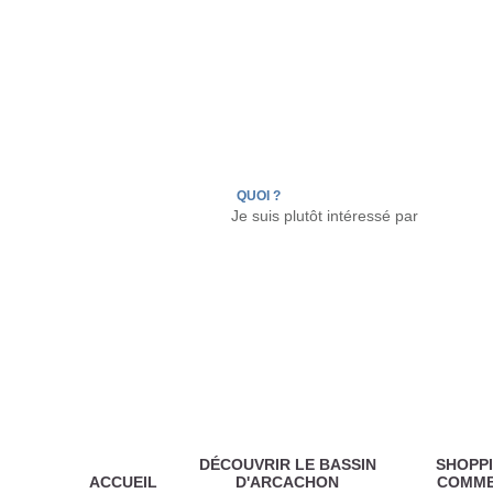
LÈGE CAP-FERRET
ARÈS
ANDERNOS LES
QUOI ?
DÉCOUVRIR LE BASSIN
SHOPPI
ACCUEIL
D'ARCACHON
COMM