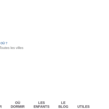
FR
HON
LA TESTE DE BUCH
GUJAN MESTRAS
OÙ ?
OÙ
LES
LE
R
DORMIR
ENFANTS
BLOG
UTILES