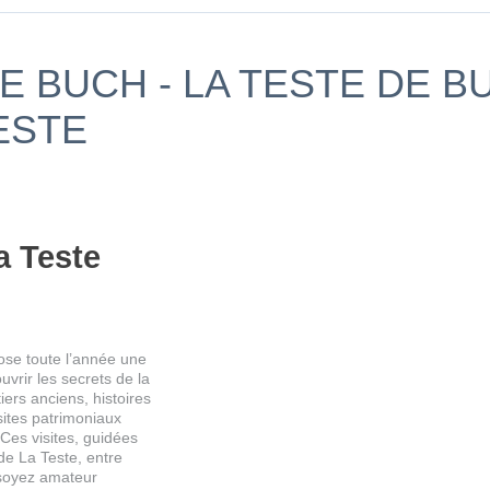
DE BUCH - LA TESTE DE BU
ESTE
La Teste
ose toute l’année une
vrir les secrets de la
iers anciens, histoires
sites patrimoniaux
 Ces visites, guidées
de La Teste, entre
 soyez amateur