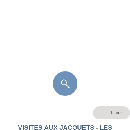
FR
LÈGE CAP-FERRET
ARÈS
ANDERNOS LES BAINS
ARCACHON
LA TESTE DE BUCH
GUJAN MESTRAS
VISITES AUX JACQUETS - LES