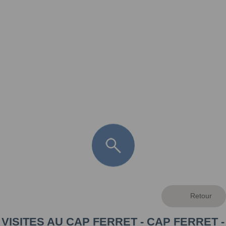
FR
LÈGE CAP-FERRET
ARÈS
ANDERNOS LES BAINS
ARCACHON
LA TESTE DE BUCH
GUJAN MESTRAS
VISITES AU CAP FERRET - CAP FERRET -