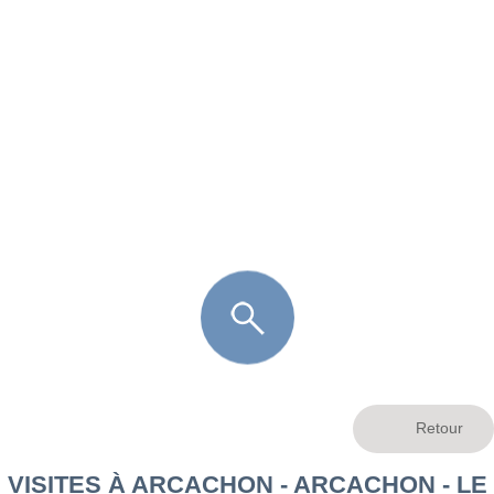
FR
LÈGE CAP-FERRET
ARÈS
ANDERNOS LES BAINS
ARCACHON
LA TESTE DE BUCH
GUJAN MESTRAS
VISITES À ARCACHON - ARCACHON - LE