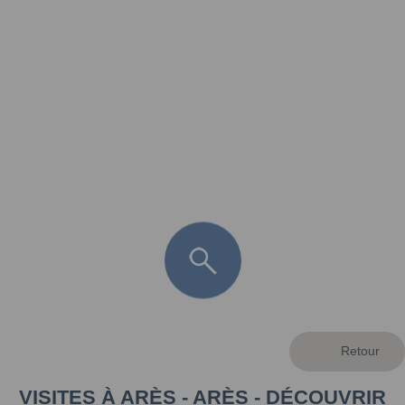
FR
LÈGE CAP-FERRET
ARÈS
ANDERNOS LES BAINS
ARCACHON
LA TESTE DE BUCH
GUJAN MESTRAS
VISITES À ARÈS - ARÈS - DÉCOUVRIR