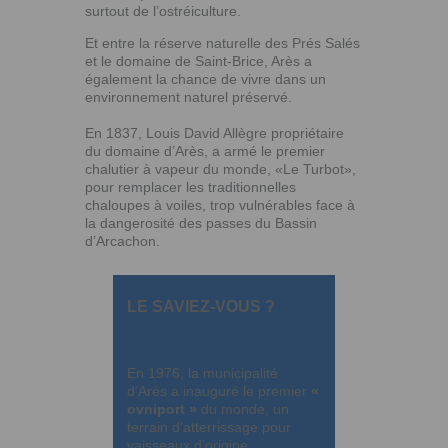
surtout de l’ostréiculture.
Et entre la réserve naturelle des Prés Salés
et le domaine de Saint-Brice, Arès a
également la chance de vivre dans un
environnement naturel préservé.
En 1837, Louis David Allègre propriétaire
du domaine d’Arès, a armé le premier
chalutier à vapeur du monde, «Le Turbot»,
pour remplacer les traditionnelles
chaloupes à voiles, trop vulnérables face à
la dangerosité des passes du Bassin
d’Arcachon.
LE SAVIEZ-VOUS ?
En 1976, la municipalité
d’Arès a inauguré le premier
«
ovniport »
du monde, un
terrain d’atterrissage pour
vaisseaux d’origine