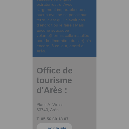
extraterrestre. Avec
l’argument imparable que si
aucun ovni ne se posait sur
terre, c’est qu’il n’avait pas
d’endroit où le faire ! Mais
aucune soucoupe
volante(hormis celle installée
pour la décoration du site) n’a
encore, à ce jour, atterri à
Arès.
Office de
tourisme
d'Arès :
Place A. Weiss
33740, Arès
T. 05 56 60 18 07
voir le site