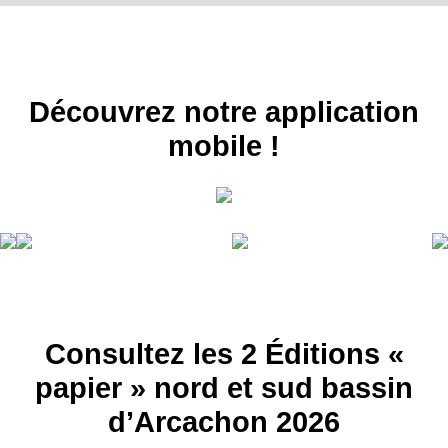
RECEVEZ
LES
BONS PLANS
Découvrez notre application
INSCRIPTION
NEWSLETTER
mobile !
S'ABONNER
Consultez les 2 Éditions «
papier » nord et sud bassin
d’Arcachon 2026