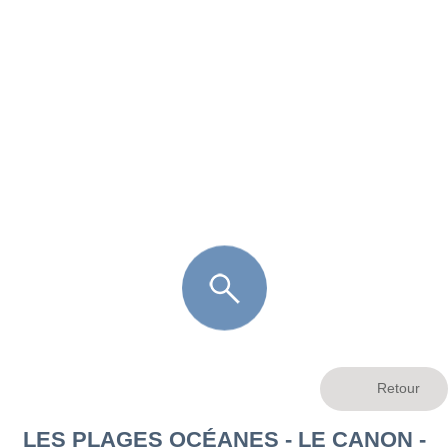
FR
LÈGE CAP-FERRET
ARÈS
ANDERNOS LES BAINS
ARCACHON
LA TESTE DE BUCH
GUJAN MESTRAS
LES PLAGES OCÉANES - LE CANON -