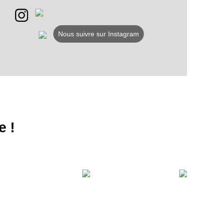
S
LANS
Nous suivre sur Instagram
NEWSLETTER
NER
e !