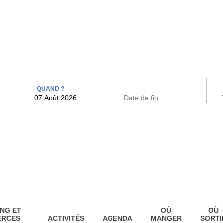
 BAINS
ARCAC
QUAND ?
NG ET
OÙ
OÙ
ERCES
ACTIVITÉS
AGENDA
MANGER
SORTI