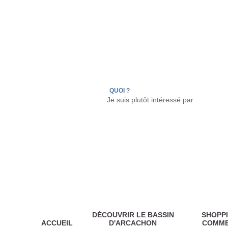
LÈGE CAP-FERRET
ARÈS
ANDERNOS LES
QUOI ?
DÉCOUVRIR LE BASSIN
SHOPPI
ACCUEIL
D'ARCACHON
COMM