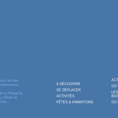
AC
ruits de mer,
À DÉCOUVRIR
, commerces,
OÙ 
SE DÉPLACER
LES
de la Presqu'île
ACTIVITÉS
BAS
, d'Arès et
chon ...
FÊTES & ANIMATIONS
OÙ