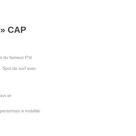
N» CAP
s du fameux P’tit
n. Spot de surf avec
tion et
s personnes à mobilité