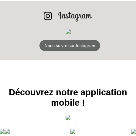
Nous suivre sur Instagram
Découvrez notre application
mobile !
RECEVEZ
LES
BONS PLANS
INSCRIPTION