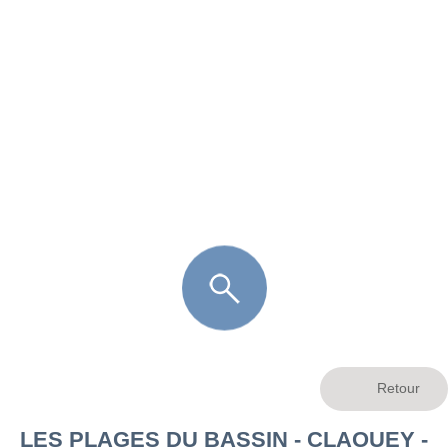
FR
LÈGE CAP-FERRET
ARÈS
ANDERNOS LES BAINS
ARCACHON
LA TESTE DE BUCH
GUJAN MESTRAS
LES PLAGES DU BASSIN - CLAOUEY -